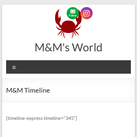
Zum
Inhalt
springen
M&M's World
Menü
M&M Timeline
[timeline-express timeline=“345″]