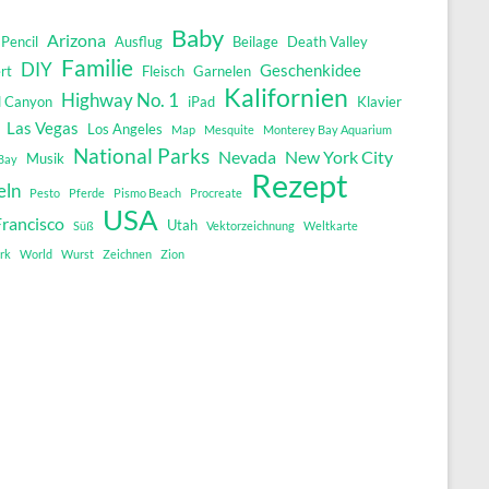
Baby
Arizona
Pencil
Ausflug
Beilage
Death Valley
Familie
DIY
Geschenkidee
rt
Fleisch
Garnelen
Kalifornien
Highway No. 1
 Canyon
iPad
Klavier
Las Vegas
Los Angeles
Map
Mesquite
Monterey Bay Aquarium
National Parks
Nevada
New York City
Musik
Bay
Rezept
eln
Pesto
Pferde
Pismo Beach
Procreate
USA
Francisco
Utah
Süß
Vektorzeichnung
Weltkarte
rk
World
Wurst
Zeichnen
Zion