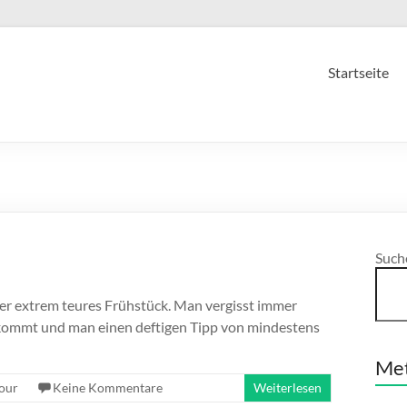
Startseite
Such
ber extrem teures Frühstück. Man vergisst immer
f kommt und man einen deftigen Tipp von mindestens
Me
our
Keine Kommentare
Weiterlesen