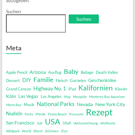
abzugeben.
Suchen
Suchen
Meta
Baby
Arizona
Apple Pencil
Ausflug
Beilage
Death Valley
Familie
DIY
Geschenkidee
Dessert
Fleisch
Garnelen
Kalifornien
Highway No. 1
Grand Canyon
iPad
Klavier
Köln
Las Vegas
Los Angeles
Map
Mesquite
Monterey Bay Aquarium
National Parks
Nevada
New York City
Musik
Morro Bay
Rezept
Nudeln
Pesto
Pferde
Pismo Beach
Procreate
USA
San Francisco
Utah
Süß
Vektorzeichnung
Weltkarte
Wildpark
World
Wurst
Zeichnen
Zion