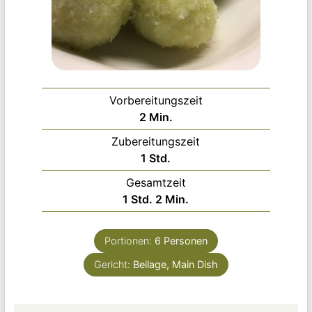
Vorbereitungszeit
Minuten
2
Min.
Zubereitungszeit
Stunde
1
Std.
Gesamtzeit
Stunde
Minuten
1
Std.
2
Min.
Portionen:
6
Personen
Gericht:
Beilage, Main Dish