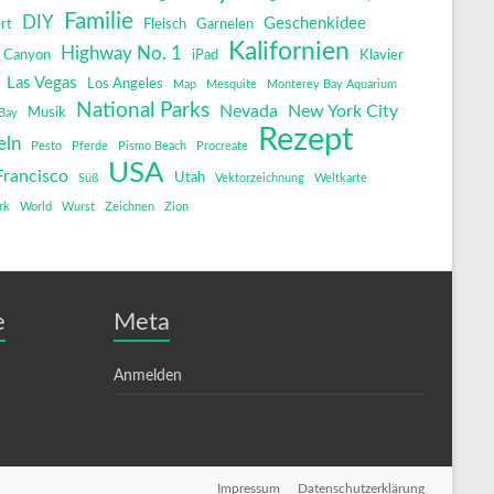
Familie
DIY
Geschenkidee
rt
Fleisch
Garnelen
Kalifornien
Highway No. 1
 Canyon
iPad
Klavier
Las Vegas
Los Angeles
Map
Mesquite
Monterey Bay Aquarium
National Parks
Nevada
New York City
Musik
Bay
Rezept
eln
Pesto
Pferde
Pismo Beach
Procreate
USA
Francisco
Utah
Süß
Vektorzeichnung
Weltkarte
rk
World
Wurst
Zeichnen
Zion
e
Meta
Anmelden
Impressum
Datenschutzerklärung