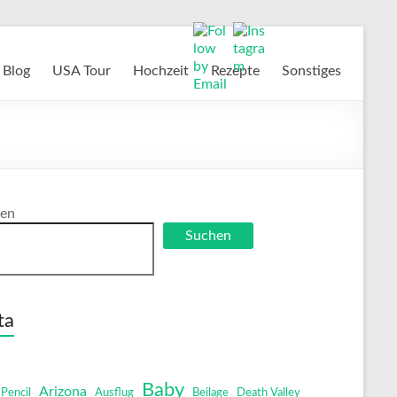
Blog
USA Tour
Hochzeit
Rezepte
Sonstiges
en
Suchen
ta
Baby
Arizona
Pencil
Ausflug
Beilage
Death Valley