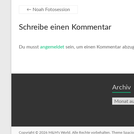
←
Noah Fotosession
Schreibe einen Kommentar
Du musst
angemeldet
sein, um einen Kommentar abzu
Archiv
Archiv
Copyright © 2026
M&M's World
. Alle Rechte vorbehalten. Theme
Spacio