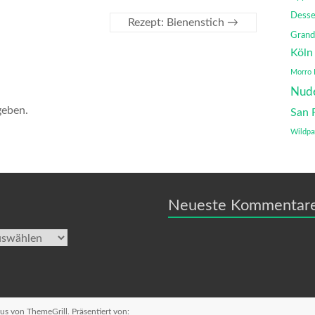
Desse
Rezept: Bienenstich
→
Grand
Köln
Morro 
Nud
geben.
San 
Wildpa
Neueste Kommentar
us
von ThemeGrill. Präsentiert von: