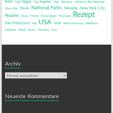
Köln
Las Vegas
Los Angeles
Map
Mesquite
Monterey Bay Aquarium
National Parks
Nevada
New York City
Musik
Morro Bay
Rezept
Nudeln
Pesto
Pferde
Pismo Beach
Procreate
USA
San Francisco
Utah
Süß
Vektorzeichnung
Weltkarte
Wildpark
World
Wurst
Zeichnen
Zion
Archiv
Archiv
Neueste Kommentare