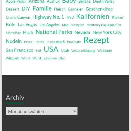
Baby
Arizona
Apple Pencil
Ausflug
Beilage
Death Valley
Familie
DIY
Geschenkidee
Dessert
Fleisch
Garnelen
Kalifornien
Highway No. 1
Grand Canyon
iPad
Klavier
Köln
Las Vegas
Los Angeles
Map
Mesquite
Monterey Bay Aquarium
National Parks
Nevada
New York City
Musik
Morro Bay
Rezept
Nudeln
Pesto
Pferde
Pismo Beach
Procreate
USA
San Francisco
Utah
Süß
Vektorzeichnung
Weltkarte
Wildpark
World
Wurst
Zeichnen
Zion
Archiv
Archiv