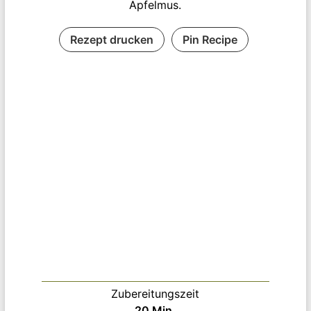
Apfelmus.
Rezept drucken
Pin Recipe
Zubereitungszeit
Minuten
20
Min.