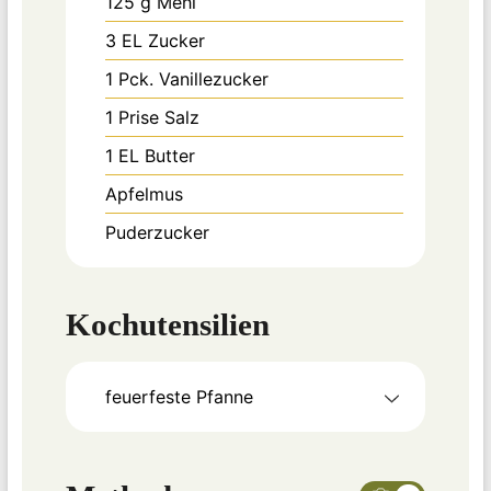
125
g
Mehl
3
EL Zucker
1
Pck. Vanillezucker
1
Prise Salz
1
EL Butter
Apfelmus
Puderzucker
Kochutensilien
feuerfeste Pfanne