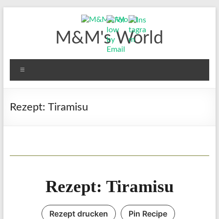
Zum
Inhalt
springen
M&M's World
Menü
Rezept: Tiramisu
Rezept: Tiramisu
Rezept drucken
Pin Recipe