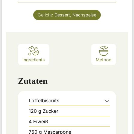
Gericht:
Dessert, Nachspeise
Ingredients
Method
Zutaten
Löffelbiscuits
120
g
Zucker
4
Eiweiß
750
g
Mascarpone