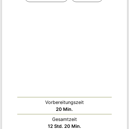
Vorbereitungszeit
Minuten
20
Min.
Gesamtzeit
Stunden
Minuten
12
Std.
20
Min.