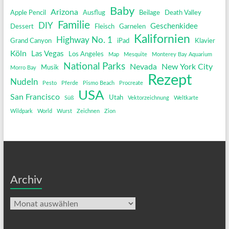
Baby
Arizona
Apple Pencil
Ausflug
Beilage
Death Valley
Familie
DIY
Geschenkidee
Dessert
Fleisch
Garnelen
Kalifornien
Highway No. 1
Grand Canyon
iPad
Klavier
Köln
Las Vegas
Los Angeles
Map
Mesquite
Monterey Bay Aquarium
National Parks
Nevada
New York City
Musik
Morro Bay
Rezept
Nudeln
Pesto
Pferde
Pismo Beach
Procreate
USA
San Francisco
Utah
Süß
Vektorzeichnung
Weltkarte
Wildpark
World
Wurst
Zeichnen
Zion
Archiv
Archiv